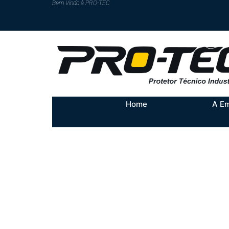
Bem Vindo à PRO-TEC​​
Home
A E