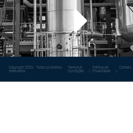
Contato
Copyright 2025 - Todos os direitos
Termos &
Política de
Contato
reservados
Condições |
Privacidade |