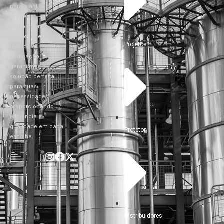
para a aplicação
em seu
equipamento.
Com conhecimento
Projetos
técnico e
dedicação,
garantimos a
solução perfeita
para suas
necessidades,
proporcionando
eficiência e
qualidade em cada
Protetor
escolha.
Distribuidores