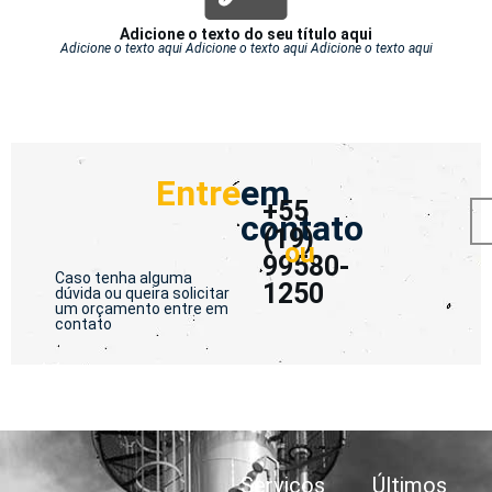
Adicione o texto do seu título aqui
Adicione o texto aqui Adicione o texto aqui Adicione o texto aqui
Entre
em
+55
contato
(19)
ou
99580-
Caso tenha alguma
1250
dúvida ou queira solicitar
um orçamento entre em
contato
Serviços
Últimos