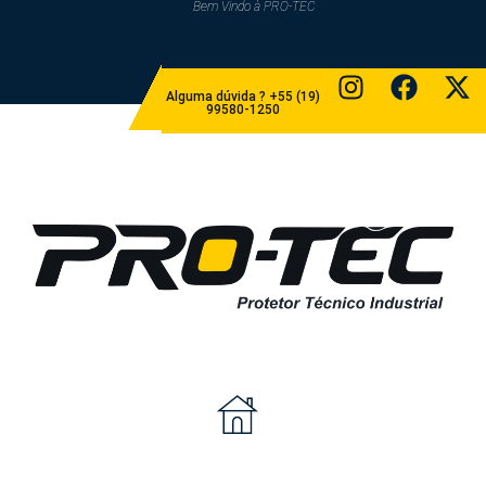
Bem Vindo à PRO-TEC​​
Alguma dúvida ? +55 (19)
99580-1250