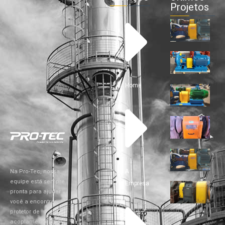
Projetos
Home
A
Na Pro-Tec, nossa
equipe está sempre
Empresa
pronta para ajudar
você a encontrar o
protetor de
acoplamento ideal