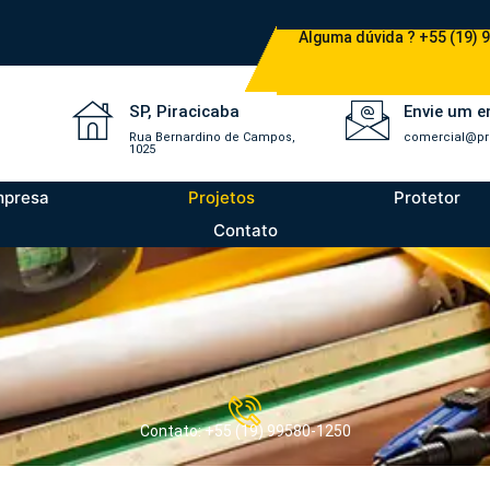
Alguma dúvida ? +55 (19) 
SP, Piracicaba
Envie um e
Rua Bernardino de Campos,
comercial@pr
1025
mpresa
Projetos
Protetor
Contato
Contato: +55 (19) 99580-1250