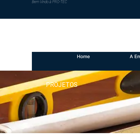
Bem Vindo à PRO-TEC​​
Home
A E
PROJETOS